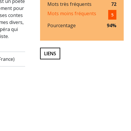
est un poète
Mots très fréquents
72
lement pour
Mots moins fréquents
ses contes
5
mes divers,
Pourcentage
94%
opéra qui
ste.
LIENS
France)