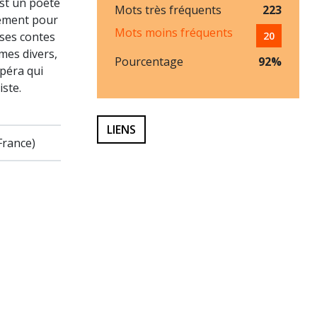
est un poète
Mots très fréquents
223
lement pour
Mots moins fréquents
ses contes
20
mes divers,
Pourcentage
92%
opéra qui
ste.
LIENS
France)